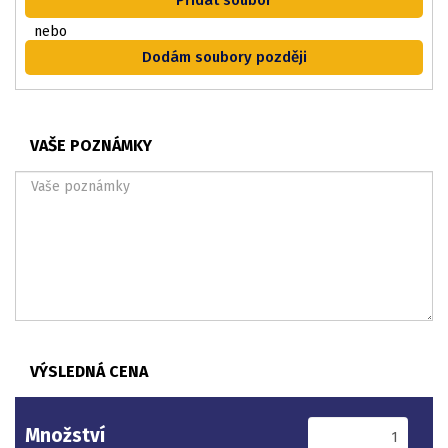
Přidat soubor
nebo
Dodám soubory později
VAŠE POZNÁMKY
VÝSLEDNÁ CENA
Množství