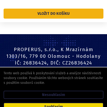
VLOŽIT DO KOŠÍKU
PROPERUS, s.r.o., K Mrazírnám
1303/16, 779 00 Olomouc - Hodolany
IČ: 26836424, DIČ: CZ26836424
Tento web používá k poskytování služeb a analýze návštěvnosti
Tel.: +420 604 170 467
soubory cookie. Používáním těchto webových stránek souhlasíte
s použitím souborů cookie.
E-mail:
tisk@properus.cz
Nesouhlasím
​Obchodní podmínky
Souhlasím