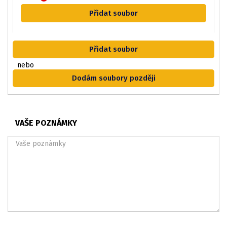
Přidat soubor
Přidat soubor
nebo
Dodám soubory později
VAŠE POZNÁMKY