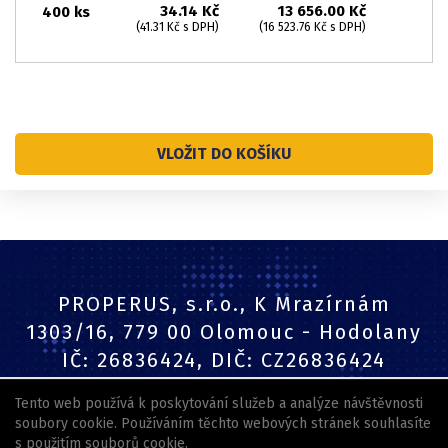
34.14 Kč
13 656.00 Kč
400 ks
(41.31 Kč s DPH)
(16 523.76 Kč s DPH)
VLOŽIT DO KOŠÍKU
PROPERUS, s.r.o., K Mrazírnám
1303/16, 779 00 Olomouc - Hodolany
IČ: 26836424, DIČ: CZ26836424
Tento web používá k poskytování služeb a analýze návštěvnosti
Tel.: +420 604 170 467
soubory cookie. Používáním těchto webových stránek souhlasíte
s použitím souborů cookie.