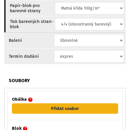
Papír-blok-pro
barevné strany
Tisk barevných stran-
blok
Balení
Termín dodání
SOUBORY
Obálka
?
Přidat soubor
Blok
?