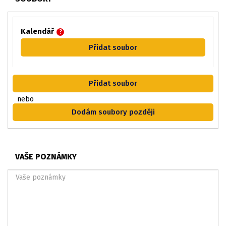
Kalendář
?
Přidat soubor
Přidat soubor
nebo
Dodám soubory později
VAŠE POZNÁMKY