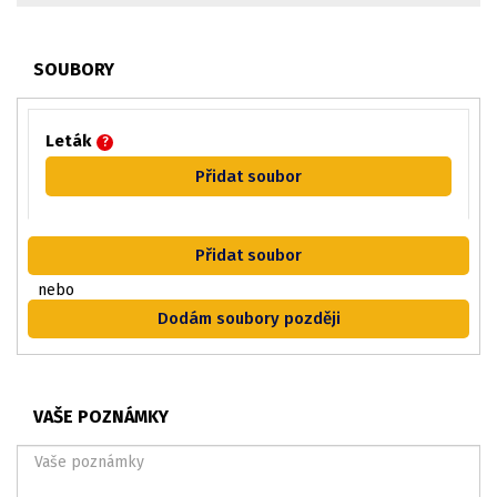
SOUBORY
Leták
?
Přidat soubor
Přidat soubor
nebo
Dodám soubory později
VAŠE POZNÁMKY