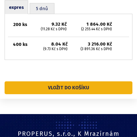
expres
5 dnů
9.32 Kč
1 864.00 Kč
200 ks
(11.28 Kč s DPH)
(2 255.44 Kč s DPH)
8.04 Kč
3 216.00 Kč
400 ks
(9.73 Kč s DPH)
(3 891.36 Kč s DPH)
VLOŽIT DO KOŠÍKU
PROPERUS, s.r.o., K Mrazírnám